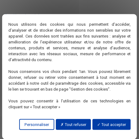
Profil recherché
Nous utilisons des cookies qui nous permettent d’accéder,
Vous disposez d'une formation en plomberie/chauffage
d’analyser et de stocker des informations non sensibles sur votre
(CAP, BEP, Bac Pro ou Equivalent).
appareil. Ces données sont traitées aux fins suivantes : analyse et
Vous justifiez d'une première expérience réussie dans un
amélioration de l’expérience utilisateur et/ou de notre offre de
poste similaire.
contenus, produits et services, mesure et analyse d’audience,
Vous êtes autonome, rigoureux (se) et aimez le travail en
interaction avec les réseaux sociaux, mesure de performance et
équipe.
d’attractivité du contenu.
Permis B exigé (déplacements sur chantier).
Nous conservons vos choix pendant 1an. Vous pouvez librement
donner, refuser ou retirer votre consentement à tout moment en
Ce que nous offrons
accédant à notre outil de paramétrage des cookies, accessible via
le lien se trouvant en bas de page "Gestion des cookies".
Un contrat CDI à temps plein.
Une rémunération attractive selon profil et expérience.
Vous pouvez consentir à l’utilisation de ces technologies en
Véhicule de service, outillage adapté et équipements de
cliquant sur « Tout accepter »
protection fournis.
Une ambiance de travail conviviale et des perspectives
d'évolution.
Personnaliser
Tout refuser
Tout accepter
Merci de bien vouloir faire parvenir votre candidature à
administratif@gazdepannage.fr