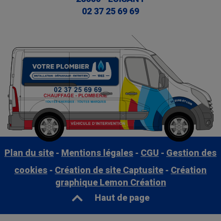
02 37 25 69 69
Plan du site
Mentions légales
CGU
Gestion des
cookies
-
Création de site Captusite
-
Création
graphique Lemon Création
Haut de page