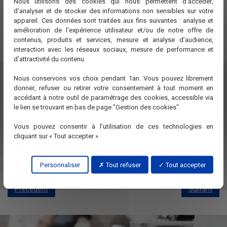
Nous utilisons des cookies qui nous permettent d’accéder,
Réfection d'une salle de bain après un incendie.
d’analyser et de stocker des informations non sensibles sur votre
appareil. Ces données sont traitées aux fins suivantes : analyse et
amélioration de l’expérience utilisateur et/ou de notre offre de
contenus, produits et services, mesure et analyse d’audience,
interaction avec les réseaux sociaux, mesure de performance et
d’attractivité du contenu.
Nous conservons vos choix pendant 1an. Vous pouvez librement
donner, refuser ou retirer votre consentement à tout moment en
accédant à notre outil de paramétrage des cookies, accessible via
le lien se trouvant en bas de page "Gestion des cookies".
Vous pouvez consentir à l’utilisation de ces technologies en
cliquant sur « Tout accepter »
Personnaliser
Tout refuser
Tout accepter
Précédent
Suivant